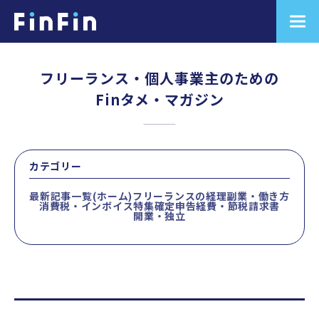
フリーランス・個人事業主のための
Finタメ・マガジン
カテゴリー
最新記事一覧(ホーム)
フリーランスの経理
副業・働き方
消費税・インボイス
特集
確定申告
経費・節税
請求書
開業・独立