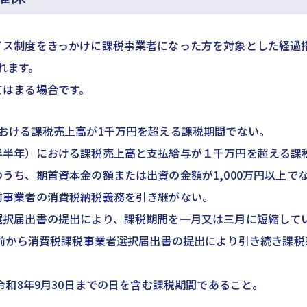
イス制度をきっかけに課税事業者になった方を対象とした経過
れます。
てはまる場合です。
における課税売上高が1千万円を超える課税期間でない。
半半年）における課税売上高と支払給与が１千万円を超える課
うち、期首資本金の額または出資の金額が1,000万円以上で
前事業者の消費税納税義務を引き継がない。
選択届出書の提出により、課税期間を一月又は三月に短縮して
より前から消費税課税事業者選択届出書の提出により引き続き課
ら令和8年9月30日までの日を含む課税期間であること。