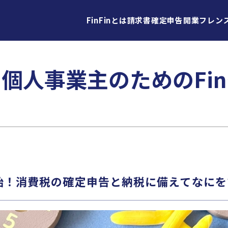
FinFinとは
請求書
確定申告
開業
フレン
・個人事業主のための
F
始！消費税の確定申告と納税に備えてなにを